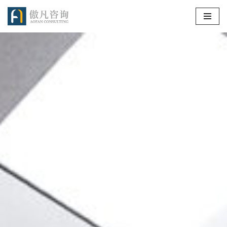
跳
至
正
文