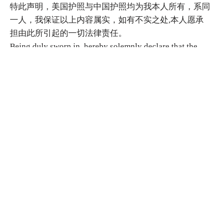
特此声明，美国护照与中国护照均为我本人所有，系同
一人，我保证以上内容属实，如有不实之处,本人愿承
担由此所引起的一切法律责任。
Being duly sworn in, hereby solemnly declare that the
ownership of U.S passport attached and Chinese passport
attached are the same person.I declare, that the foregoing
is true and correct. I am the person named above, and I
assume full responsibility for the declaration.
附件一（Attachment I）