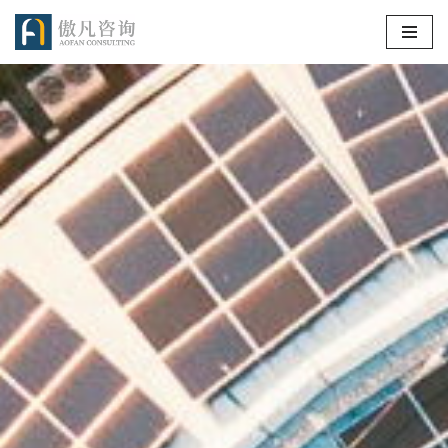
跳
至
正
文