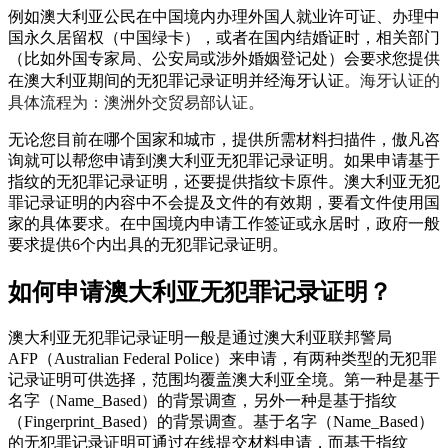
例如澳大利亚公民在中国境内办理外国人就业许可证、办理中
国永久居留权（中国绿卡），或者在国内结婚证时，相关部门
（比如外国专家局、公安局或涉外婚姻登记处）会要求您提供
海牙认证的
在澳大利亚期间的无犯罪记录证明并经海牙认证。
具体流程为：澳洲外交贸易部认证。
无论您目前在哪个国家和城市，提供所需材料扫描件，傲凡咨
询就可以帮您申请到澳大利亚无犯罪记录证明。如果申请基于
指纹的无犯罪记录证明，还要提供指纹卡原件。澳大利亚无犯
罪记录证明的内容中不会提及文件的有效期，要看文件使用国
家的具体要求。在中国境内申请工作签证或永居时，政府一般
要求提供6个内出具的无犯罪记录证明。
如何申请澳大利亚无犯罪记录证明？
澳大利亚无犯罪记录证明一般是通过澳大利亚联邦警局
AFP（Australian Federal Police）来申请，有两种类型的无犯罪
记录证明可供选择，范围均覆盖澳大利亚全境。第一种是基于
名字（Name_Based）的背景调查，另外一种是基于指纹
（Fingerprint_Based）的背景调查。基于名字（Name_Based）
的无犯罪记录证明可通过在线提交材料申请，而基于指纹