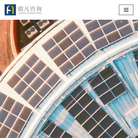
跳
至
正
文