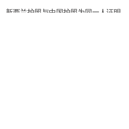
新西兰护照与中国护照为同一人证明
海牙认证步骤
新西兰同一人声明书经新西兰外交贸易部认证。
咨询服务
美国海牙认证
加拿大海牙认证
英国海牙认证
澳洲海牙认证