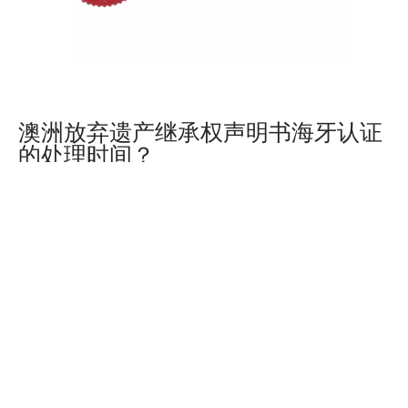
澳洲放弃遗产继承权声明书海牙认证
的处理时间？
一般情况下澳洲放弃遗产继承权声明书海牙认证办理时
长为8-10个工作日，不包含邮寄时间。
澳洲放弃遗产继承权声明书海牙认证
的办理流程？
委托办理需要申请人先在澳洲当地对声明书办理公证，
之后将公证件邮寄给我们，我们会帮您办理以下认证程