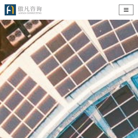
跳
至
正
文