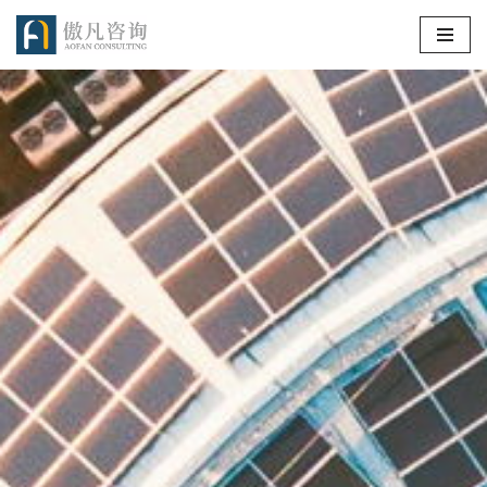
跳
至
正
文