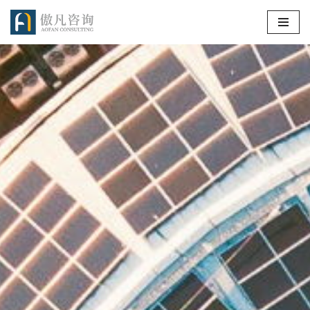
跳
至
正
文