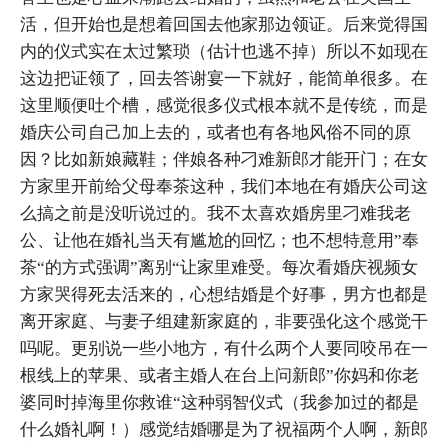
活，但开始也是想着回国去他家那边领证。后来觉得国
内的仪式实在太过繁琐（估计也逃不掉）所以不如现在
这边把证领了，回去答谢宴一下就好，能简单很多。在
这里顺便吐个槽，感觉很多仪式根本就不是传统，而是
婚庆公司自己加上去的，或者也有各地风俗不同的原
因？比如新娘藏鞋；伴娘各种刁难新郎才能开门；在女
方家里开前给父母奉茶这种，我们本地在有婚庆公司这
么搞之前是没听说过的。我不太喜欢婚房里刁难我老
公、让他在婚礼当天有尴尬的回忆；也不想特意用”奉
茶“的方式强调”离别“让家里难受。每次看婚庆视频女
方家哭得死去活来的，心想结婚是个好事，男方也都是
离开家庭、与妻子组建新家庭的，非要强化这个感觉干
吗呢。更别说一些小地方，有什么两个人要同咬吊在一
根线上的苹果、或者主婚人在台上问新郎”你妈和你老
婆同时掉海里你救谁“这种弱智仪式（我参加过的都是
什么婚礼啊！）感觉结婚哪是为了祝福两个人啊，新郎