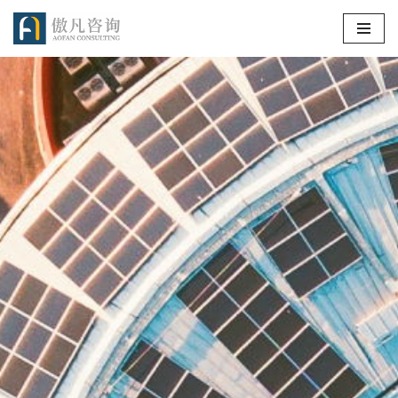
跳
至
正
文