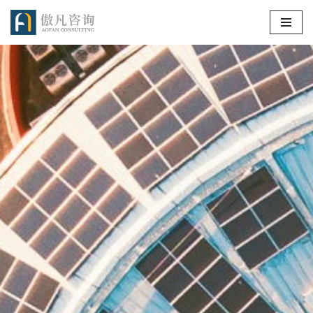
跳
至
正
文