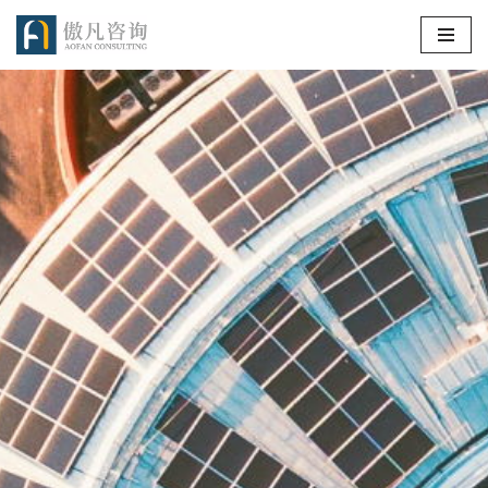
跳
至
正
文