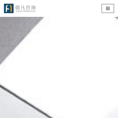
跳
至
正
文