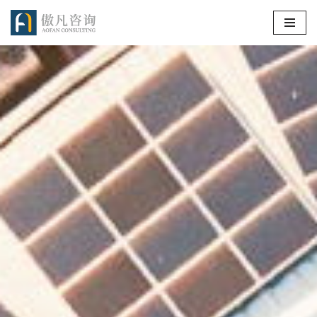
跳
至
正
文