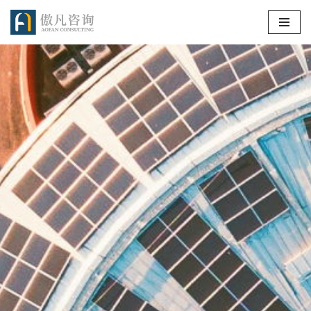
跳
至
正
文