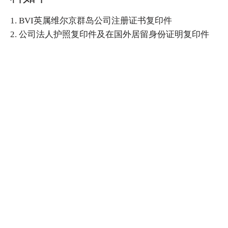
1. BVI英属维尔京群岛公司注册证书复印件
2. 公司法人护照复印件及在国外居留身份证明复印件
咨询服务
美国海牙认证
加拿大海牙认证
英国海牙认证
澳洲海牙认证
联系我们