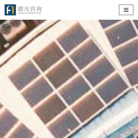
跳
至
正
文