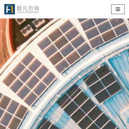
跳
至
正
文