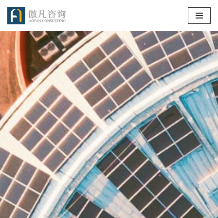
跳
至
正
文