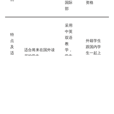
国际
资格
部
采用
中英
特
双语
点
外籍学生
教
及
跟国内学
适合将来在国外读
学，
适
生一起上
书的学生
学生
合
课，无特
上课
对
殊对待
实行
象
走班
制
教
中西
学
外国式教学与管理
结合
与
方式，如美国人学
性教
中国式教