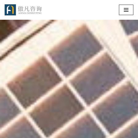
跳
至
正
文