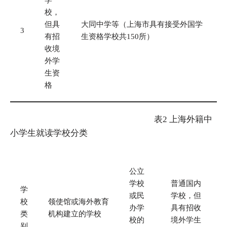
校，
但具
大同中学等（上海市具有接受外国学
3
有招
生资格学校共150所）
收境
外学
生资
格
表2 上海外籍中
小学生就读学校分类
公立
学校
普通国内
学
或民
学校，但
校
领使馆或海外教育
办学
具有招收
类
机构建立的学校
校的
境外学生
别