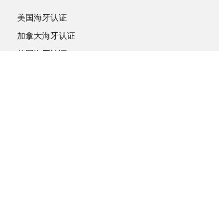
美国海牙认证
加拿大海牙认证
英国海牙认证
澳洲海牙认证
联系我们
9:00 AM to 6:00 PM
400-870-8002
SERVICE@INTRZ.COM
哈尔滨市南岗区南兴街24号B座1606室
微信联系