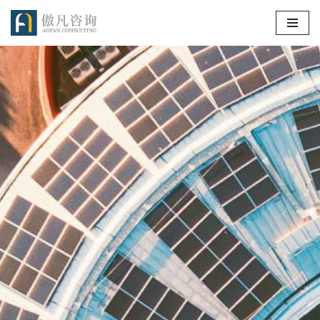
跳
至
正
文