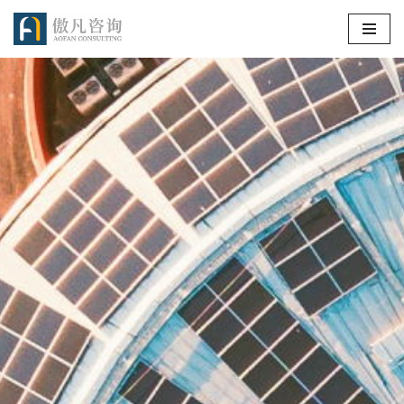
跳
至
正
文