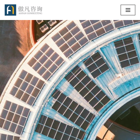
跳
至
正
文