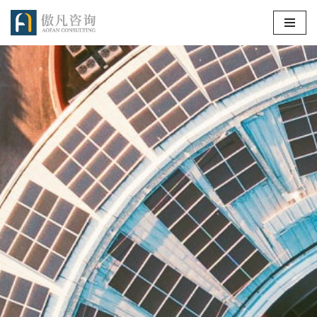
跳
至
正
文